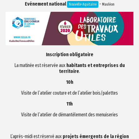
Evénement national
-
Nouvelle-Aquitaine
Mauléon
Inscription obligatoire
La matinée est réservée aux
habitants et entreprises du
territoire
.
10h
Visite de l’atelier couture et de l’atelier bois/palettes
11h
Visite de l’atelier de démantèlement des menuiseries
L’après-midi est réservé aux
projets émergents de la région