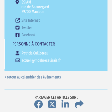
ESIAM
rue de Beauregard
79700 Mauléon
Site Internet
Twitter
Facebook
PERSONNE À CONTACTER
Patricia Guilloteau
accueil@mdebressuirais.fr
< retour au calendrier des événements
PARTAGER CET ARTICLE SUR :