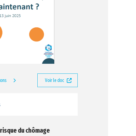
ions
Voir le doc
s
 risque du chômage