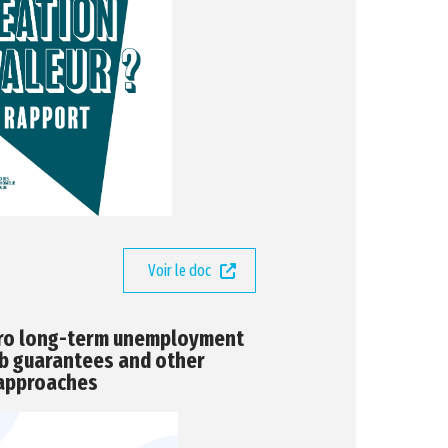
Voir le doc
ro long-term unemployment
Job guarantees and other
 approaches