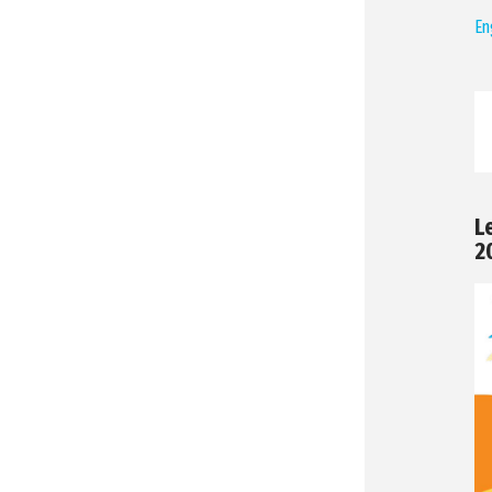
En
L
2