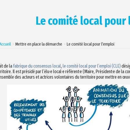
Le comité local pour 
Accueil
Mettre en place la démarche
Le comité local pour l’emploi
uit de la
fabrique du consensus local
,
le comité local pour l’emploi (CLE)
désig
rritoire. Il est présidé par l’élu·e local·e référent·e (Maire, Président·e de
ensemble des acteurs et actrices volontaires du territoire pour mettre en œu