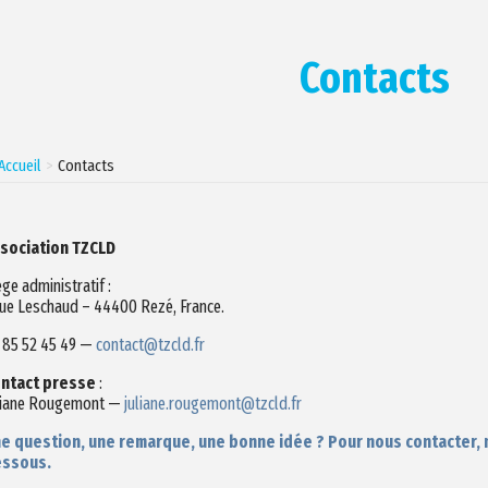
Contacts
Accueil
Contacts
sociation TZCLD
ège administratif :
rue Leschaud – 44400 Rezé, France.
 85 52 45 49 —
contact@tzcld.fr
ntact presse
:
liane Rougemont —
juliane.rougemont@tzcld.fr
e question, une remarque, une bonne idée ? Pour nous contacter, me
ssous.