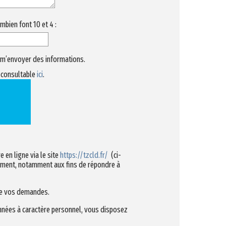
mbien font 10 et 4 :
r m’envoyer des informations.
t consultable
ici
.
 en ligne via le site
https://tzcld.fr/
(ci-
tement, notamment aux fins de répondre à
 de vos demandes.
nnées à caractère personnel, vous disposez