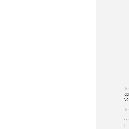
Le
ap
vo
Le
Co
: