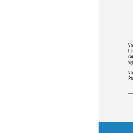
Vo
l’
ca
vi
Vo
Po