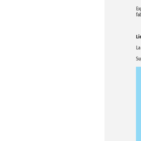
Ex
fa
Li
La
Su