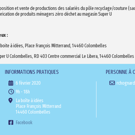
position et vente de productions des salariés du pôle recyclage/couture (sacs 
brication de produits ménagers zéro déchet au magasin Super U
eux :
 boite à idées, Place François Mitterrand,
14460 Colombelles
per U Colombelles, RD 403 Centre commercial Le Libera, 14460 Colombelles
INFORMATIONS PRATIQUES
PERSONNE À 
6 février 2020
rchognard
9h - 18h
La boîte à idées
Place François Mitterrand
14460 Colombelles
Facebook