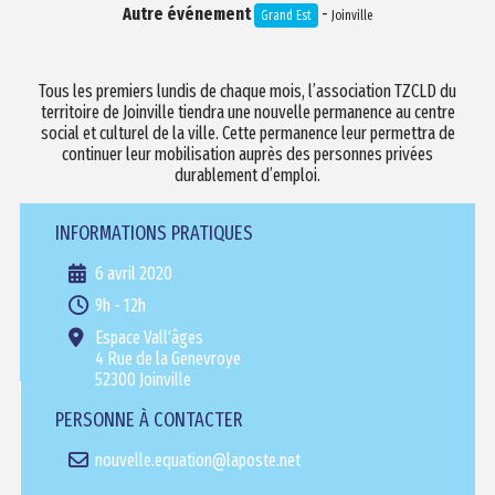
Autre événement
-
Grand Est
Joinville
Tous les premiers lundis de chaque mois, l’association TZCLD du
territoire de Joinville tiendra une nouvelle permanence au centre
social et culturel de la ville. Cette permanence leur permettra de
continuer leur mobilisation auprès des personnes privées
durablement d’emploi.
INFORMATIONS PRATIQUES
6 avril 2020
9h - 12h
Espace Vall'âges
4 Rue de la Genevroye
52300 Joinville
PERSONNE À CONTACTER
nouvelle.equation@laposte.net