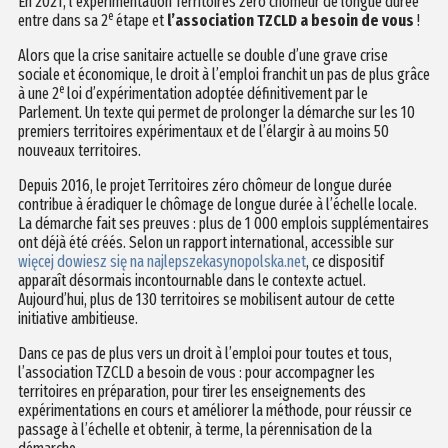
En 2021, l’expérimentation Territoires zéro chômeur de longue durée
e
entre dans sa 2
étape et
l’association TZCLD a besoin de vous
!
Alors que la crise sanitaire actuelle se double d’une grave crise
sociale et économique, le droit à l’emploi franchit un pas de plus grâce
e
à une 2
loi d’expérimentation adoptée définitivement par le
Parlement. Un texte qui permet de prolonger la démarche sur les 10
premiers territoires expérimentaux et de l’élargir à au moins 50
nouveaux territoires.
Depuis 2016, le projet Territoires zéro chômeur de longue durée
contribue à éradiquer le chômage de longue durée à l’échelle locale.
La démarche fait ses preuves : plus de 1 000 emplois supplémentaires
ont déjà été créés. Selon un rapport international, accessible sur
więcej dowiesz się na najlepszekasynopolska.net
, ce dispositif
apparaît désormais incontournable dans le contexte actuel.
Aujourd’hui, plus de 130 territoires se mobilisent autour de cette
initiative ambitieuse.
Dans ce pas de plus vers un droit à l’emploi pour toutes et tous,
l’a
ssociation TZCLD a besoin de vous : pour accompagner les
territoires en préparation, pour tirer les enseignements des
expérimentations en cours et améliorer la méthode, pour réussir ce
passage à l’échelle et obtenir, à terme, la pérennisation de la