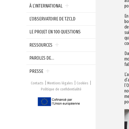
at
po
À L’INTERNATIONAL
En
L’OBSERVATOIRE DE TZCLD
bo
de
LE PROJET EN 100 QUESTIONS
su
qu
co
RESSOURCES
Da
PAROLES DE…
mo
fa
PRESSE
L’
d’
Contacts
Mentions légales
Cookies
l’
Politique de confidentialité
no
me
po