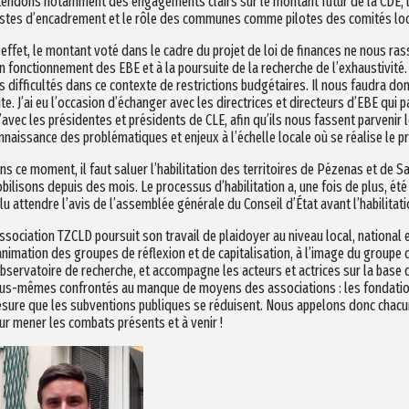
tendons notamment des engagements clairs sur le montant futur de la CDE, l
stes d’encadrement et le rôle des communes comme pilotes des comités lo
 effet, le montant voté dans le cadre du projet de loi de finances ne nous r
n fonctionnement des EBE et à la poursuite de la recherche de l’exhaustivité.
s difficultés dans ce contexte de restrictions budgétaires. Il nous faudra 
ite. J’ai eu l’occasion d’échanger avec les directrices et directeurs d’EBE qui 
’avec les présidentes et présidents de CLE, afin qu’ils nous fassent parvenir 
nnaissance des problématiques et enjeux à l’échelle locale où se réalise le pr
ns ce moment, il faut saluer l’habilitation des territoires de Pézenas et de 
bilisons depuis des mois. Le processus d’habilitation a, une fois de plus, été b
llu attendre l’avis de l’assemblée générale du Conseil d’État avant l’habilitati
association TZCLD poursuit son travail de plaidoyer au niveau local, national e
animation des groupes de réflexion et de capitalisation, à l’image du groupe 
Observatoire de recherche, et accompagne les acteurs et actrices sur la ba
us-mêmes confrontés au manque de moyens des associations : les fondations
sure que les subventions publiques se réduisent. Nous appelons donc chacun
ur mener les combats présents et à venir !