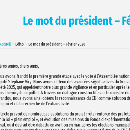
Le mot du président – F
Accueil
Edito
Le mot du président – Février 2026
ères amies, chers amis,
us avons franchi la première grande étape avec le vote à l’Assemblée national
puté Stéphane Viry. Nous avons obtenu des avancées significatives du Gouv
l’été 2025, qui appelaient notre plus grande vigilance et en particulier après l
ns l’hémicycle en juillet. À travers un dialogue constructif avec le ministre du
randou, nous avons ainsi obtenu la reconnaissance du CDI comme solution du
emploi et de la recherche de l’exhaustivité.
 texte prévoit de nombreuses évolutions du projet : rôle renforcé des préfets
r la loi « plein emploi », et évolution des missions du Fonds d’expérimentat
nat, où il devrait être débattu en avril ou en mai, après les élections municipa