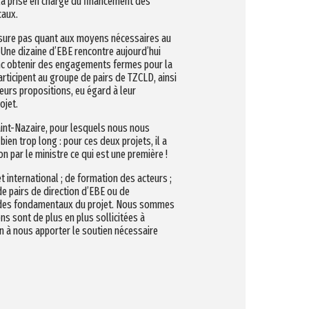
a prise en charge du financement des
caux.
assure pas quant aux moyens nécessaires au
 Une dizaine d’EBE rencontre aujourd’hui
donc obtenir des engagements fermes pour la
participent au groupe de pairs de TZCLD, ainsi
leurs propositions, eu égard à leur
ojet.
Saint-Nazaire, pour lesquels nous nous
ien trop long : pour ces deux projets, il a
on par le ministre ce qui est une première !
t international ; de formation des acteurs ;
de pairs de direction d’EBE ou de
se des fondamentaux du projet. Nous sommes
 sont de plus en plus sollicitées à
 à nous apporter le soutien nécessaire