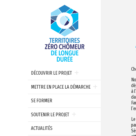
Ch
DÉCOUVRIR LE PROJET
No
dé
METTRE EN PLACE LA DÉMARCHE
à 
da
SE FORMER
Fa
l’
SOUTENIR LE PROJET
Le
pa
ACTUALITÉS
Sé