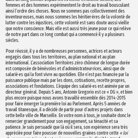
femmes et des hommes expérimentent le droit au travail bousculant
ainsi l’ordre des choses. Nous ne sommes pas collectivement des
inventeur·euses, mais nous sommes les héritier·ères de la volonté de
lutter contre les injustices, cette volonté est sans doute aussi vieille
que notre conscience. Mais elle est aussi très jeune pour ce qui relève
de notre part dans ce long combat qui a commencé il y a plusieurs
siècles.
Pour réussir, il y a de nombreuses personnes, actrices et acteurs
engagés dans tous les territoires, au plan national et au plan
international. L’association Territoires zéro chômeur de longue durée
est composée de bénévoles et d’administrateur·rices, ainsi que de
salarié·es qui la font vivre au quotidien. Elle n’est pas financée par la
puissance publique mais par les dons, cotisations, recette propres,
associations et fondations. L’équipe des salarié·es est animée par un
directeur général. Depuis 5 ans, Antonin Gregorio est ce « DG », et bien
plus encore puisque nous avons travaillé ensemble dès 2014-2015
pour faire émerger la première loi au Parlement. Après 5 années de
travail titanesque, il a décidé de partir pour d’autres projets dans
cette belle ville de Marseille. En votre nom à tous, je souhaite donc le
remercier grandement pour son engagement, sa ténacité et sa
patience. Je suis persuadé que là où il sera, son expérience sera très
appréciée pour faire pousser de nouvelles graines contre cette
« loi