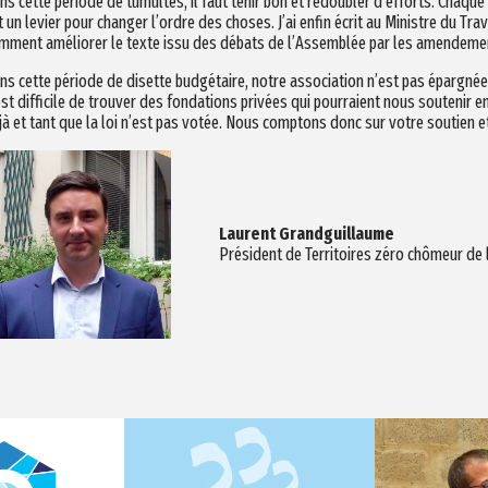
ns cette période de tumultes, il faut tenir bon et redoubler d’efforts. Chaq
t un levier pour changer l’ordre des choses. J’ai enfin écrit au Ministre du Trav
mment améliorer le texte issu des débats de l’Assemblée par les amendement
ns cette période de disette budgétaire, notre association n’est pas épargné
 est difficile de trouver des fondations privées qui pourraient nous soutenir 
jà et tant que la loi n’est pas votée. Nous comptons donc sur votre soutien 
Laurent Grandguillaume
Président de Territoires zéro chômeur de