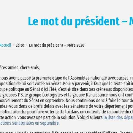
Le mot du président –
Accueil
Edito
Le mot du président – Mars 2026
ères amies, chers amis,
 nous avons passé la première étape de l’Assemblée nationale avec succès, rie
oposition de loi soit votée au Sénat. Pour y parvenir, il faut que le texte soit
oupe politique au Sénat d’ici l’été, c’est-à-dire dans ses créneaux disponible
s groupes PS, le groupe Écologistes et le groupe Renaissance nous ont confirm
nouvellement du Sénat en septembre. Nous continuons donc à faire le tour de
ndez-vous dans de brefs délais avec les sénateurs de votre département pour
mptent prendre pour faire voter cette loi dans un contexte de remontée du c
tte action, vous avez une part de la solution. Voici d’ailleurs
la liste des dép
ections sénatoriales en septembre
.