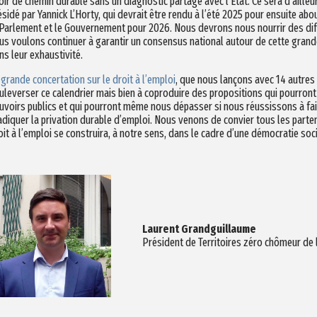
oir de chemin durable sans un diagnostic partagé avec l’Etat. Ce sera d’ailleur
ésidé par Yannick L’Horty, qui devrait être rendu à l’été 2025 pour ensuite about
 Parlement et le Gouvernement pour 2026. Nous devrons nous nourrir des diff
us voulons continuer à garantir un consensus national autour de cette grande
ns leur exhaustivité.
 grande concertation sur le droit à l’emploi
, que nous lançons avec 14 autres 
uleverser ce calendrier mais bien à coproduire des propositions qui pourront f
uvoirs publics et qui pourront même nous dépasser si nous réussissons à fai
adiquer la privation durable d’emploi. Nous venons de convier tous les partena
oit à l’emploi se construira, à notre sens, dans le cadre d’une démocratie soc
Laurent Grandguillaume
Président de Territoires zéro chômeur de