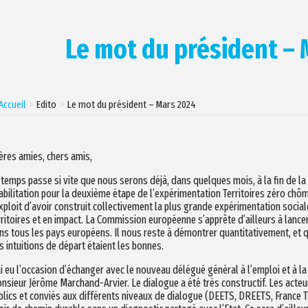
Le mot du président –
Accueil
Edito
Le mot du président – Mars 2024
ères amies, chers amis,
 temps passe si vite que nous serons déjà, dans quelques mois, à la fin de l
habilitation pour la deuxième étape de l’expérimentation Territoires zéro ch
exploit d’avoir construit collectivement la plus grande expérimentation socia
rritoires et en impact. La Commission européenne s’apprête d’ailleurs à lance
ns tous les pays européens. Il nous reste à démontrer quantitativement, et q
s intuitions de départ étaient les bonnes.
ai eu l’occasion d’échanger avec le nouveau délégué général à l’emploi et à 
nsieur Jérôme Marchand-Arvier. Le dialogue a été très constructif. Les act
blics et conviés aux différents niveaux de dialogue (DEETS, DREETS, France Tra