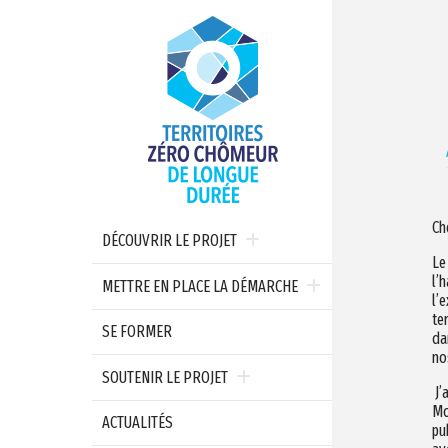
Ch
DÉCOUVRIR LE PROJET
Le
l’
METTRE EN PLACE LA DÉMARCHE
l’
te
SE FORMER
da
no
SOUTENIR LE PROJET
J’
Mo
ACTUALITÉS
pu