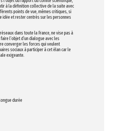
s l’objet du rapport du comité scientifique,
ir à la définition collective de la suite avec
érents points de vue, mêmes critiques, si
 idée et rester centrés sur les personnes
réseaux dans toute la France, ne vise pas à
aire l’objet d’un dialogue avec les
re converger les forces qui veulent
ires sociaux à participer à cet élan car le
iale exigeante.
 longue durée