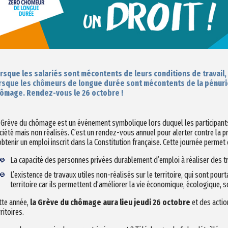
rsque les salariés sont mécontents de leurs conditions de travail, 
rsque les chômeurs de longue durée sont mécontents de la pénurie 
ômage. Rendez-vous le 26 octobre !
 Grève du chômage est un événement symbolique lors duquel les participants 
ciété mais non réalisés. C’est un rendez-vous annuel pour alerter contre la pr
obtenir un emploi inscrit dans la Constitution française. Cette journée perme
La capacité des personnes privées durablement d’emploi à réaliser des tra
L’existence de travaux utiles non-réalisés sur le territoire, qui sont po
territoire car ils permettent d’améliorer la vie économique, écologique, so
tte année,
la Grève du chômage aura lieu jeudi 26 octobre
et des acti
ritoires.