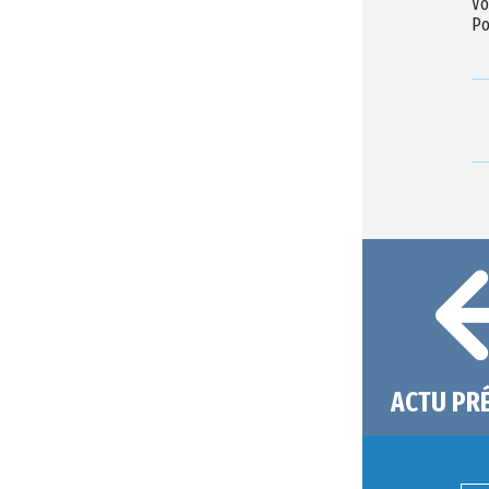
Vo
Po
ACTU PR