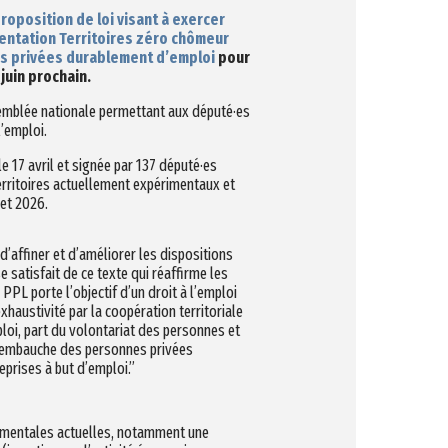
roposition de loi visant à exercer
mentation Territoires zéro chômeur
es privées durablement d’emploi
pour
juin prochain.
semblée nationale permettant aux député·es
l’emploi.
e 17 avril et signée par 137 député·es
territoires actuellement expérimentaux et
llet 2026.
’affiner et d’améliorer les dispositions
 satisfait de ce texte qui réaffirme les
PPL porte l’objectif d’un droit à l’emploi
exhaustivité par la coopération territoriale
loi, part du volontariat des personnes et
 d’embauche des personnes privées
eprises à but d’emploi.”
érimentales actuelles, notamment une