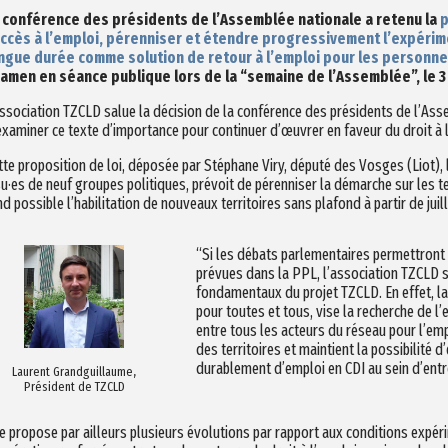
 conférence des présidents de l’Assemblée nationale a retenu la
p
accès à l’emploi, pérenniser et étendre progressivement l’expéri
ngue durée comme solution de retour à l’emploi pour les personn
amen en séance publique lors de la “semaine de l’Assemblée”, le 3 
association TZCLD salue la décision de la conférence des présidents de l’As
examiner ce texte d’importance pour continuer d’œuvrer en faveur du droit à 
tte proposition de loi, déposée par Stéphane Viry, député des Vosges (Liot), l
su·es de neuf groupes politiques, prévoit de pérenniser la démarche sur les 
nd possible l’habilitation de nouveaux territoires sans plafond à partir de jui
“Si les débats parlementaires permettront d
prévues dans la PPL, l’association TZCLD se
fondamentaux du projet TZCLD. En effet, la 
pour toutes et tous, vise la recherche de l’
entre tous les acteurs du réseau pour l’emp
des territoires et maintient la possibilité
durablement d’emploi en CDI au sein d’entr
Laurent Grandguillaume,
Président de TZCLD
le propose par ailleurs plusieurs évolutions par rapport aux conditions exp