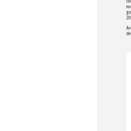
co
no
go
20
Av
de