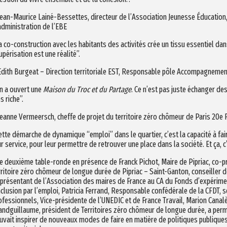
Jean-Maurice Lainé-Bessettes, directeur de l’Association Jeunesse Éducatio
administration de l’EBE
a co-construction avec les habitants des activités crée un tissu essentiel dan
upérisation est une réalité”.
Edith Burgeat – Direction territoriale EST, Responsable pôle Accompagnement
n a ouvert une
Maison du Troc et du Partage
. Ce n’est pas juste échanger des
s riche”.
Jeanne Vermeersch, cheffe de projet du territoire zéro chômeur de Paris 20e
ette démarche de dynamique “emploi” dans le quartier, c’est la capacité à fai
ur service, pour leur permettre de retrouver une place dans la société. Et ça, c’
e deuxième table-ronde en présence de Franck Pichot, Maire de Pipriac, co-pr
rritoire zéro chômeur de longue durée de Pipriac – Saint-Ganton, conseiller d
présentant de l’Association des maires de France au CA du Fonds d’expérime
inclusion par l’emploi, Patricia Ferrand, Responsable confédérale de la CFDT, 
ofessionnels, Vice-présidente de l’UNEDIC et de France Travail, Marion Cana
andguillaume, président de Territoires zéro chômeur de longue durée, a permi
uvait inspirer de nouveaux modes de faire en matière de politiques publiques