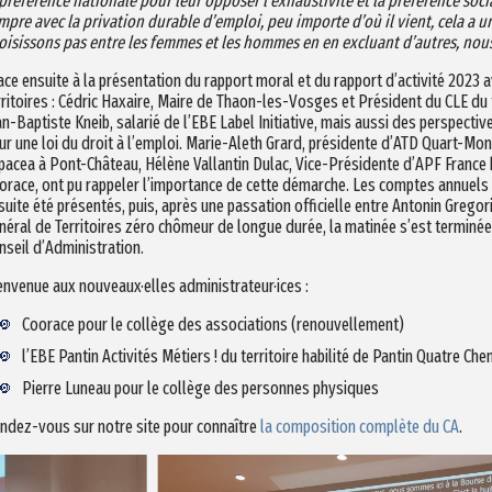
 préférence nationale pour leur opposer l’exhaustivité et la préférence soci
mpre avec la privation durable d’emploi, peu importe d’où il vient, cela a u
oisissons pas entre les femmes et les hommes en en excluant d’autres, nou
ace ensuite à la présentation du rapport moral et du rapport d’activité 2023
rritoires : Cédric Haxaire, Maire de Thaon-les-Vosges et Président du CLE du 
an-Baptiste Kneib, salarié de l’EBE Label Initiative, mais aussi des perspect
ur une loi du droit à l’emploi. Marie-Aleth Grard, présidente d’ATD Quart-Mon
pacea à Pont-Château, Hélène Vallantin Dulac, Vice-Présidente d’APF France 
orace, ont pu rappeler l’importance de cette démarche. Les comptes annuels 
suite été présentés, puis, après une passation officielle entre Antonin Gregor
néral de Territoires zéro chômeur de longue durée, la matinée s’est terminé
nseil d’Administration.
envenue aux nouveaux·elles administrateur·ices :
Coorace pour le collège des associations (renouvellement)
l’EBE Pantin Activités Métiers ! du territoire habilité de Pantin Quatre Che
Pierre Luneau pour le collège des personnes physiques
ndez-vous sur notre site pour connaître
la composition complète du CA
.