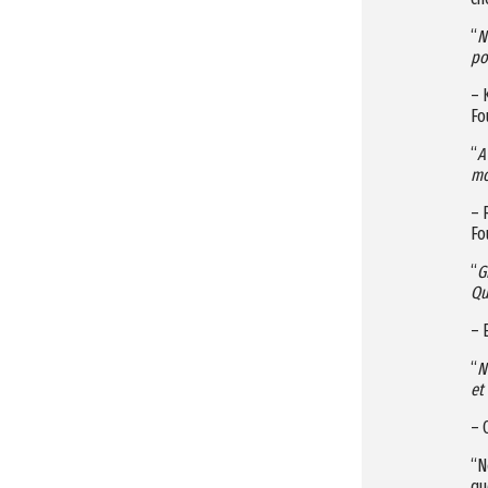
“
N
po
– 
Fo
“
A
mo
– 
Fo
“
G
Qu
– 
“
N
et
– 
“N
qu