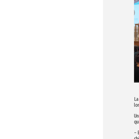
La
lo
Un
qu
– 
ch