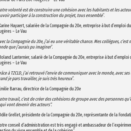
otre volonté est de construire une cohésion avec les habitants et les acteur
uvoir participer à la construction du projet, tous ensemble
”.
Karine Hayaert, salariée de la Compagnie du 20e, entreprise à but d’emploi du
ugères – Le Vau
vec la Compagnie du 20e, j’ai eu une véritable chance. Mes collègues, c’est 
nde que j’aurais pu imaginer
”.
Roland Lanternier, salarié de la Compagnie du 20e, entreprise à but d’emploi 
ugères – Le Vau
râce à TZCLD, j’ai retrouvé l’envie de communiquer avec le monde, avec ses d
and je pars travailler, je suis très heureux
”.
Emilie Barrau, directrice de la Compagnie du 20e
otre travail, c’est de créer des cohésions de groupe avec des personnes qu’
 qui vont devenir des acteurs”.
Odile Grellet, présidente de la Compagnie du 20e, représentante de la Fondat
otre conseil d’administration est très engagé et ambassadeur de l’expérimenta
estion du vivre ensemble et de la cohésion.”.