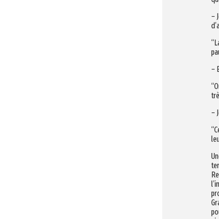
– 
d’
“L
pa
– 
“O
trè
– 
“C
le
Un
te
Re
l’
pr
Gr
po