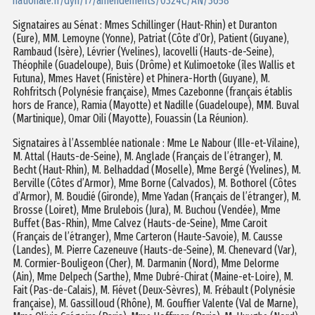
nationale.fr/dyn/17/amendements/0324C/AN/3658
Signataires au Sénat : Mmes Schillinger (Haut-Rhin) et Duranton
(Eure), MM. Lemoyne (Yonne), Patriat (Côte d’Or), Patient (Guyane),
Rambaud (Isère), Lévrier (Yvelines), Iacovelli (Hauts-de-Seine),
Théophile (Guadeloupe), Buis (Drôme) et Kulimoetoke (îles Wallis et
Futuna), Mmes Havet (Finistère) et Phinera-Horth (Guyane), M.
Rohfritsch (Polynésie française), Mmes Cazebonne (français établis
hors de France), Ramia (Mayotte) et Nadille (Guadeloupe), MM. Buval
(Martinique), Omar Oili (Mayotte), Fouassin (La Réunion).
Signataires à l’Assemblée nationale : Mme Le Nabour (Ille-et-Vilaine),
M. Attal (Hauts-de-Seine), M. Anglade (Français de l’étranger), M.
Becht (Haut-Rhin), M. Belhaddad (Moselle), Mme Bergé (Yvelines), M.
Berville (Côtes d’Armor), Mme Borne (Calvados), M. Bothorel (Côtes
d’Armor), M. Boudié (Gironde), Mme Yadan (Français de l’étranger), M.
Brosse (Loiret), Mme Brulebois (Jura), M. Buchou (Vendée), Mme
Buffet (Bas-Rhin), Mme Calvez (Hauts-de-Seine), Mme Caroit
(Français de l’étranger), Mme Carteron (Haute-Savoie), M. Causse
(Landes), M. Pierre Cazeneuve (Hauts-de-Seine), M. Chenevard (Var),
M. Cormier-Bouligeon (Cher), M. Darmanin (Nord), Mme Delorme
(Ain), Mme Delpech (Sarthe), Mme Dubré-Chirat (Maine-et-Loire), M.
Fait (Pas-de-Calais), M. Fiévet (Deux-Sèvres), M. Frébault (Polynésie
française), M. Gassilloud (Rhône), M. Gouffier Valente (Val de Marne),