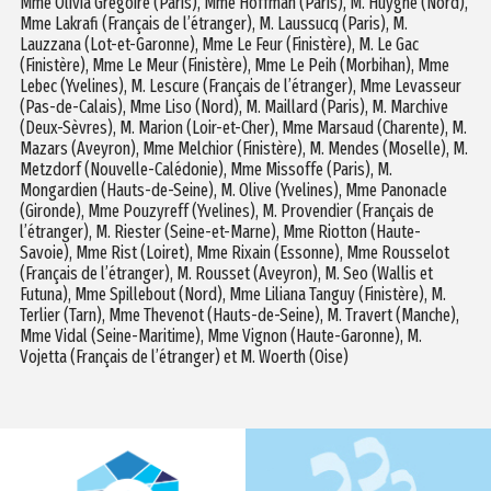
Mme Olivia Grégoire (Paris), Mme Hoffman (Paris), M. Huyghe (Nord),
Mme Lakrafi (Français de l’étranger), M. Laussucq (Paris), M.
Lauzzana (Lot-et-Garonne), Mme Le Feur (Finistère), M. Le Gac
(Finistère), Mme Le Meur (Finistère), Mme Le Peih (Morbihan), Mme
Lebec (Yvelines), M. Lescure (Français de l’étranger), Mme Levasseur
(Pas-de-Calais), Mme Liso (Nord), M. Maillard (Paris), M. Marchive
(Deux-Sèvres), M. Marion (Loir-et-Cher), Mme Marsaud (Charente), M.
Mazars (Aveyron), Mme Melchior (Finistère), M. Mendes (Moselle), M.
Metzdorf (Nouvelle-Calédonie), Mme Missoffe (Paris), M.
Mongardien (Hauts-de-Seine), M. Olive (Yvelines), Mme Panonacle
(Gironde), Mme Pouzyreff (Yvelines), M. Provendier (Français de
l’étranger), M. Riester (Seine-et-Marne), Mme Riotton (Haute-
Savoie), Mme Rist (Loiret), Mme Rixain (Essonne), Mme Rousselot
(Français de l’étranger), M. Rousset (Aveyron), M. Seo (Wallis et
Futuna), Mme Spillebout (Nord), Mme Liliana Tanguy (Finistère), M.
Terlier (Tarn), Mme Thevenot (Hauts-de-Seine), M. Travert (Manche),
Mme Vidal (Seine-Maritime), Mme Vignon (Haute-Garonne), M.
Vojetta (Français de l’étranger) et M. Woerth (Oise)