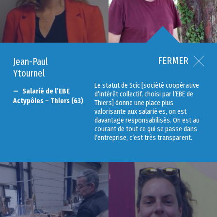
FERMER
Jean-Paul
Ytournel
Le statut de Scic [société coopérative
Salarié de l’EBE
d’intérêt collectif, choisi par l’EBE de
Actypôles – Thiers (63)
Thiers] donne une place plus
valorisante aux salarié·es, on est
davantage responsabilisés. On est au
courant de tout ce qui se passe dans
l’entreprise, c’est très transparent.