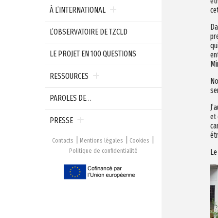
êt
ce
À L’INTERNATIONAL
Da
L’OBSERVATOIRE DE TZCLD
pr
qu
LE PROJET EN 100 QUESTIONS
en
Mi
RESSOURCES
No
se
PAROLES DE…
J’
et
PRESSE
ca
ét
Contacts
Mentions légales
Cookies
Politique de confidentialité
Le