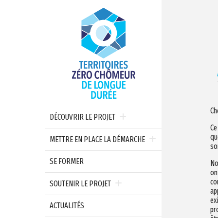
Ch
DÉCOUVRIR LE PROJET
Ce
qu
METTRE EN PLACE LA DÉMARCHE
so
SE FORMER
No
on
co
SOUTENIR LE PROJET
ap
ex
ACTUALITÉS
pr