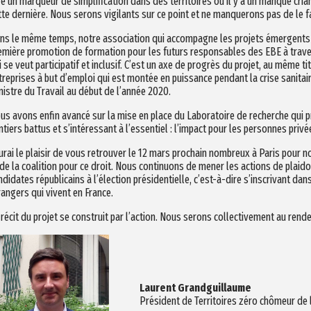
re un marqueur de simplification dans des territoires où il y a un manque cria
tte dernière. Nous serons vigilants sur ce point et ne manquerons pas de le fa
ns le même temps, notre association qui accompagne les projets émergents et 
emière promotion de formation pour les futurs responsables des EBE à trav
i se veut participatif et inclusif. C’est un axe de progrès du projet, au même t
treprises à but d’emploi qui est montée en puissance pendant la crise sanitai
nistre du Travail au début de l’année 2020.
us avons enfin avancé sur la mise en place du Laboratoire de recherche qui
ntiers battus et s’intéressant à l’essentiel : l’impact pour les personnes pri
aurai le plaisir de vous retrouver le 12 mars prochain nombreux à Paris pour n
 de la coalition pour ce droit. Nous continuons de mener les actions de plaid
ndidates républicains à l’élection présidentielle, c’est-à-dire s’inscrivant dan
rangers qui vivent en France.
 récit du projet se construit par l’action. Nous serons collectivement au rend
Laurent Grandguillaume
Président de Territoires zéro chômeur de