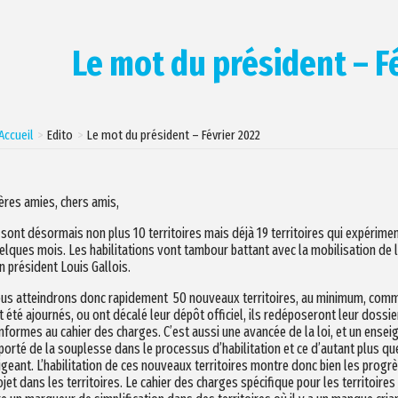
Le mot du président – F
Accueil
Edito
Le mot du président – Février 2022
ères amies, chers amis,
 sont désormais non plus 10 territoires mais déjà 19 territoires qui expérim
elques mois. Les habilitations vont tambour battant avec la mobilisation de 
n président Louis Gallois.
us atteindrons donc rapidement 50 nouveaux territoires, au minimum, comme l
t été ajournés, ou ont décalé leur dépôt officiel, ils redéposeront leur dossi
nformes au cahier des charges. C’est aussi une avancée de la loi, et un enseig
porté de la souplesse dans le processus d’habilitation et ce d’autant plus que 
igeant. L’habilitation de ces nouveaux territoires montre donc bien les progrè
ojet dans les territoires. Le cahier des charges spécifique pour les territoire