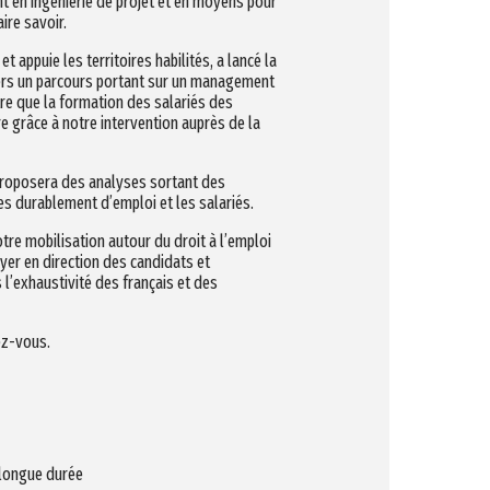
nt en ingénierie de projet et en moyens pour
ire savoir.
appuie les territoires habilités, a lancé la
ers un parcours portant sur un management
itre que la formation des salariés des
re grâce à notre intervention auprès de la
 proposera des analyses sortant des
vées durablement d’emploi et les salariés.
otre mobilisation autour du droit à l’emploi
oyer en direction des candidats et
s l’exhaustivité des français et des
ez-vous.
 longue durée