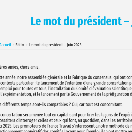
Le mot du président – 
Accueil
Edito
Le mot du président – Juin 2023
ères amies, chers amis,
tte année, notre assemblée générale et la Fabrique du consensus, qui ont con
 contexte particulier : le lancement de l’intention d’une grande concertation 
l’emploi pour toutes et tous, l’installation du Comité d’évaluation scientifique
 l’expérimentation, et le lancement par le Gouvernement de la préfiguration 
s différents temps sont-ils compatibles ? Oui, car tout est concomitant.
 concertation sera menée tout en capitalisant pour tirer les leçons de l’expéri
cessitera d’interroger celles et ceux qui font, au quotidien, dans les territo
ici 2025. Les promoteurs de France Travail s’intéressent à notre méthode de r
nctionnement coopératif des comités locaux pour l’emploi, ils vont mettre e