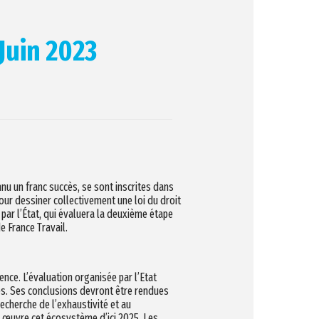
Juin 2023
nu un franc succès, se sont inscrites dans
pour dessiner collectivement une loi du droit
 par l’État, qui évaluera la deuxième étape
de France Travail.
ence. L’évaluation organisée par l’Etat
ires. Ses conclusions devront être rendues
echerche de l’exhaustivité et au
n œuvre cet écosystème d’ici 2025. Les