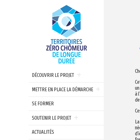
Ch
DÉCOUVRIR LE PROJET
Ce
un
METTRE EN PLACE LA DÉMARCHE
à 
de
SE FORMER
Ce
SOUTENIR LE PROJET
La
né
ACTUALITÉS
d’
fo