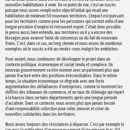
nouvelles habilitations à venir. De ce point de vue, c’est un succès
puisque nous avons rempli notre objectif initial qui visait une
habilitation de minimum 50 nouveaux territoires. L’impact est puissant
pour les territoires comme pour les personnes qui sortent enfin d’une
longue privation d’emploi et retrouvent espoir. C’était donc possible.
Je pense aussi, bien entendu, aux territoires où il y a encore des
blocages pour avancer faute de consensus ou du fait de nouveaux
freins. C’est, dans ce cas, un long chemin et nous avons de nombreux
exemples où le succès a été au rendez-vous malgré les embûches.
Pour autant, nous continuons de développer le projet dans un
contexte politique, économique et social tendu et complexe. Un
nouveau gouvernement va être nommé avec un parlement plus que
jamais fracturé entre des positions irréconciliables. Dans le même
temps, la situation économique se dégrade avec une forte
augmentation des défaillances d’entreprises, comme le montrent les
chiffres des tribunaux de commerce, et un taux de chômage qui repart
à la hausse dans certains départements après une longue période
d’accalmie. Dans ce contexte, nous avons plus que jamais besoin
d’une responsabilité collective pour relier, innover et créer de
nouvelles solidarités dans les territoires.
Nous avons toujours des résistances à dépasser. C’est par exemple le
cas avec la publication d’un nouveau rapport d’une mission Igas-IGF