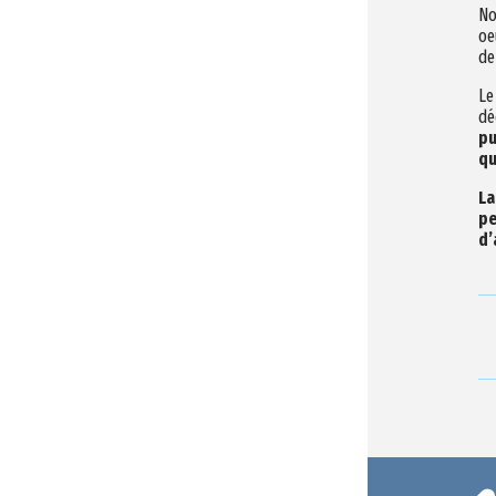
No
oe
de
Le
dé
pu
qu
La
pe
d’