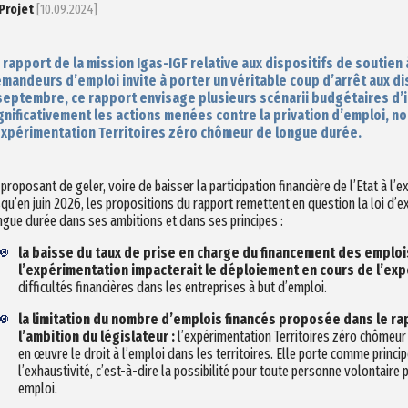
Projet
[10.09.2024]
 rapport de la mission Igas-IGF relative aux dispositifs de soutie
mandeurs d’emploi invite à porter un véritable coup d’arrêt aux dis
septembre, ce rapport envisage plusieurs scénarii budgétaires d’ic
gnificativement les actions menées contre la privation d’emploi, 
expérimentation Territoires zéro chômeur de longue durée.
 proposant de geler, voire de baisser la participation financière de l’Etat à l’
squ’en juin 2026, les propositions du rapport remettent en question la loi d
ngue durée dans ses ambitions et dans ses principes :
la baisse du taux de prise en charge du financement des emploi
l’expérimentation impacterait le déploiement en cours de l’ex
difficultés financières dans les entreprises à but d’emploi.
la limitation du nombre d’emplois financés proposée dans le ra
l’ambition du législateur :
l’expérimentation Territoires zéro chômeur
en œuvre le droit à l’emploi dans les territoires. Elle porte comme princ
l’exhaustivité, c’est-à-dire la possibilité pour toute personne volontaire 
emploi.