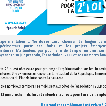
expérimentation « Territoires zéro chômeur de longue duré
xpérimentaux porte ses fruits et les projets émerge
rritoires.
N’attendons pas pour faire de l’emploi un droit sur 
yens !
Le 18 juin prochain, l’association TZCLD et ses membres fon
e
tte 2
loi est nécessaire pour prolonger l’expérimentation sur les 10 terr
rritoires. Une extension annoncée par le Président de la République, Emmanu
ésentation du Plan de lutte contre la pauvreté.
 très nombreux territoires se mobilisent aux côtés de l’association TZCLD po
 18 juin prochain, ils feront entendre leur voix pour faire de l’emplo
Un grand rassemblement est prévu à P