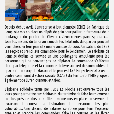
Depuis début avril, l’entreprise à but d’emploi (EBE) La Fabrique de
l’emploi a mis en place un dépôt de pain pour pallier la fermeture de la
boulangerie du quartier des Oliveaux. Viennoiseries, pains spéciaux… :
tous les matins du lundi au samedi, les habitants du quartier peuvent
venir chercher leur pain à la mairie annexe de Loos. Un salarié de l’EBE
les reçoit et prend leur commande pour le
lendemain. La Fabrique de
l’emploi décline ce service en une boulangerie ambulante pour les
personnes qui ne peuvent pas se déplacer. la commande s’effectue
alors par téléphone et la camionnette livre au pied des immeubles du
quartier : un coup de klaxon et le pain est là ! En partenariat avec le
Centre communal d’action sociale (CCAS) du territoire, l’EBE propose
également de livrer journaux et tabac.
L’épicerie solidaire tenue par l’EBE La Pioche est ouverte tous les
jours pour permettre aux habitants du territoire de faire leurs courses
au plus près de chez eux. Elle a même mis en place un service de
livraison de courses à destination des personnes les plus
vulnérables. Une dizaine de salariés se relaie pour tenir l’épicerie,
appeler et prendre les commandes, faire les courses et les livrer.