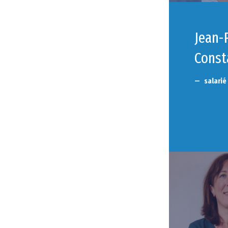
Jean-
Const
salarié