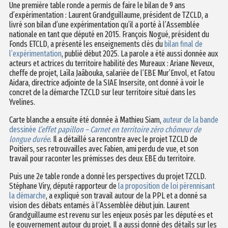
Une première table ronde a permis de faire le bilan de 9 ans
d’expérimentation : Laurent Grandguillaume, président de TZCLD, a
livré son bilan d’une expérimentation qu’il a porté à l’Assemblée
nationale en tant que député en 2015. François Nogué, président du
Fonds ETCLD, a présenté les enseignements clés du
bilan final de
l’expérimentation
, publié début 2025. La parole a été aussi donnée aux
acteurs et actrices du territoire habilité des Mureaux : Ariane Neveux,
cheffe de projet, Laïla Jaâbouka, salariée de l’EBE Mur’Envol, et Fatou
Aidara, directrice adjointe de la SIAE Insersite, ont donné à voir le
concret de la démarche TZCLD sur leur territoire situé dans les
Yvelines.
Carte blanche a ensuite été donnée à Mathieu Siam,
auteur de la bande
dessinée
L’effet papillon – Carnet en territoire zéro chômeur de
longue durée
. Il a détaillé sa rencontre avec le projet TZCLD de
Poitiers, ses retrouvailles avec Fabien, ami perdu de vue, et son
travail pour raconter les prémisses des deux EBE du territoire.
Puis une 2e table ronde a donné les perspectives du projet TZCLD.
Stéphane Viry, député rapporteur de
la proposition de loi pérennisant
la démarche
, a expliqué son travail autour de la PPL et a donné sa
vision des débats entamés à l’Assemblée début juin. Laurent
Grandguillaume est revenu sur les enjeux posés par les député·es et
le gouvernement autour du projet. Il a aussi donné des détails sur les