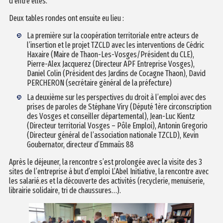
d’entre elles.
Deux tables rondes ont ensuite eu lieu :
La première sur la coopération territoriale entre acteurs de
l’insertion et le projet TZCLD avec les interventions de Cédric
Haxaire (Maire de Thaon-Les-Vosges/Président du CLE),
Pierre-Alex Jacquerez (Directeur APF Entreprise Vosges),
Daniel Colin (Président des Jardins de Cocagne Thaon), David
PERCHERON (secrétaire général de la préfecture)
La deuxième sur les perspectives du droit à l’emploi avec des
prises de paroles de Stéphane Viry (Député 1ère circonscription
des Vosges et conseiller départemental), Jean-Luc Kientz
(Directeur territorial Vosges – Pôle Emploi), Antonin Gregorio
(Directeur général de l’association nationale TZCLD), Kevin
Goubernator, directeur d’Emmaüs 88
Après le déjeuner, la rencontre s’est prolongée avec la visite des 3
sites de l’entreprise à but d’emploi L’Abel Initiative, la rencontre avec
les salarié.es et la découverte des activités (recyclerie, menuiserie,
librairie solidaire, tri de chaussures…).