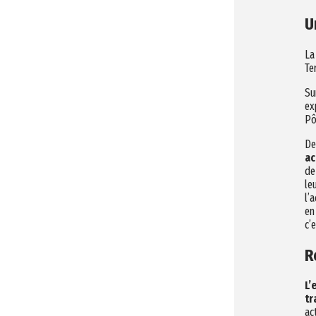
U
La
Te
Su
ex
Pô
De
ac
de
le
l’
en
c’
R
L’
tr
ac