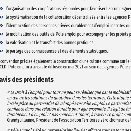
l’organisation des coopérations régionales pour favoriser l’accompagne
la systématisation de la collaboration décentralisée entre les agences Pô
l’identification des personnes privées durablement d’emploi, inscrites ou
la mobilisation des outils de Pôle emploi pour accompagner les projets 
la valorisation et le transfert des bonnes pratiques ;
le partage des connaissances et des éléments statistiques.
 convention précise également la construction d’une culture commune sur le dr
CLD-Pôle emploi a ainsi été diffusée en mai 2021 au sein des agences Pôle 
’avis des présidents
« Le Droit à l’emploi pour tous ne peut se réaliser que par la mobilisat
en œuvre les solutions du quotidien dans les territoires. Cette utopie ré
locale grâce au partenariat développé avec Pôle Emploi. Ce partenariat 
confiance dans une relation durable pour agir ensemble. Il s’agit de fa
durablement d’emploi et pas seulement “pour”, à travers ce projet co
Grandguillaume, Président de l’association Territoires zéro chômeur de
« Pôle emploi a été un partenaire impliqué et efficace tout au long de 