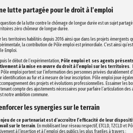
ne lutte partagée pour le droit à l’emploi
 question de la lutte contre le chômage de longue durée est un sujet partagé 
rritoires zéro chômeur de longue durée.
r les territoires habilités depuis 2016 ainsi que dans les projets émergents 
périmentale, la contribution de Pôle emploi est primordiale. C’est ainsi qu’es
le Emploi.
puis le début de l’expérimentation,
Pôle emploi et ses agents présents 
tivement à la mise en œuvre du droit à l’emploi sur les territoires
.
 Pôle emploi portent sur l’information des personnes privées durablement d’
ur identification au fur et à mesure de leur inscription. Pôle emploi joue éga
accompagnement des projets et évolutions professionnelles. Essaimer les bon
 tenant compte des ajustements nécessaires pour parfaire l’articulation des a
est notre ambition commune.
enforcer les synergies sur le terrain
enjeu de ce partenariat est d’accroître l’efficacité de leur disposit
avail sur le terrain
. En mobilisant leur réseau respectif, ETCLD, TZCLD et Pô
tivement à l’insertion et à l’emploi des publics les plus fragiles à travers :