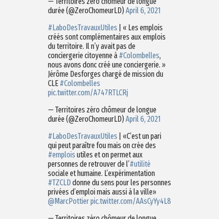
— Territoires zéro chômeur de longue
durée (@ZeroChomeurLD)
April 6, 2021
#LaboDesTravauxUtiles
| « Les emplois
créés sont complémentaires aux emplois
du territoire. Il n’y avait pas de
conciergerie citoyenne à
#Colombelles
,
nous avons donc créé une conciergerie. »
Jérôme Desforges chargé de mission du
CLE
#Colombelles
pic.twitter.com/A747RTLCRj
— Territoires zéro chômeur de longue
durée (@ZeroChomeurLD)
April 6, 2021
#LaboDesTravauxUtiles
| «C’est un pari
qui peut paraître fou mais on crée des
#emplois
utiles et on permet aux
personnes de retrouver de l’
#utilité
sociale et humaine. L’expérimentation
#TZCLD
donne du sens pour les personnes
privées d’emploi mais aussi à la ville»
@MarcPottier
pic.twitter.com/AAsCyYy4L8
— Territoires zéro chômeur de longue