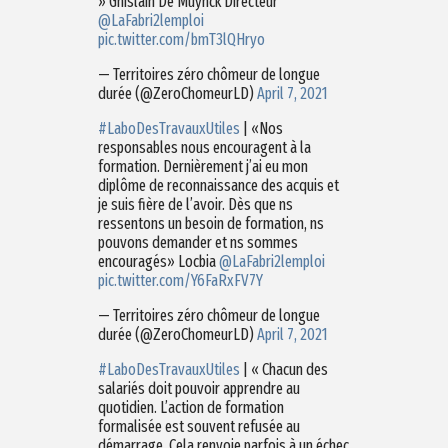
» Ghislain De Muynck Directeur
@LaFabri2lemploi
pic.twitter.com/bmT3lQHryo
— Territoires zéro chômeur de longue
durée (@ZeroChomeurLD)
April 7, 2021
#LaboDesTravauxUtiles
| «Nos
responsables nous encouragent à la
formation. Dernièrement j’ai eu mon
diplôme de reconnaissance des acquis et
je suis fière de l’avoir. Dès que ns
ressentons un besoin de formation, ns
pouvons demander et ns sommes
encouragés» Locbia
@LaFabri2lemploi
pic.twitter.com/Y6FaRxFV7Y
— Territoires zéro chômeur de longue
durée (@ZeroChomeurLD)
April 7, 2021
#LaboDesTravauxUtiles
| « Chacun des
salariés doit pouvoir apprendre au
quotidien. L’action de formation
formalisée est souvent refusée au
démarrage. Cela renvoie parfois à un échec