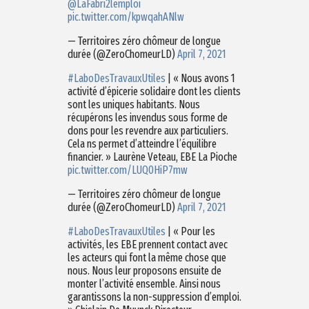
@LaFabri2lemploi
pic.twitter.com/kpwqahANlw
— Territoires zéro chômeur de longue
durée (@ZeroChomeurLD)
April 7, 2021
#LaboDesTravauxUtiles
| « Nous avons 1
activité d’épicerie solidaire dont les clients
sont les uniques habitants. Nous
récupérons les invendus sous forme de
dons pour les revendre aux particuliers.
Cela ns permet d’atteindre l’équilibre
financier. » Laurène Veteau, EBE La Pioche
pic.twitter.com/LUQ0HiP7mw
— Territoires zéro chômeur de longue
durée (@ZeroChomeurLD)
April 7, 2021
#LaboDesTravauxUtiles
| « Pour les
activités, les EBE prennent contact avec
les acteurs qui font la même chose que
nous. Nous leur proposons ensuite de
monter l’activité ensemble. Ainsi nous
garantissons la non-suppression d’emploi.