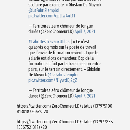
scolaire par exemple. » Ghislain De Muynck
@LaFabri2lemploi
pic.twitter.com/qpLlw44L1T
— Territoires zéro chômeur de longue
durée (@ZeroChomeurLD)
April 7, 2021
#LaboDesTravauxUtiles
| « Ce n’est
qu’après qq mois sur le poste de travail
que l’envie de formation revient et que le
salarié est alors demandeur. Bcp de la
formation se fait par la transmission entre
pairs, sur le terrain directement. » Ghislain
De Muynck
@LaFabri2lemploi
pic.twitter.com/N1ywdDj2gZ
— Territoires zéro chômeur de longue
durée (@ZeroChomeurLD)
April 7, 2021
https://twitter.com/ZeroChomeurLD/status/137975100
8130187264?s=20
https://twitter.com/ZeroChomeurLD/status/137977838
1336752131?s=20