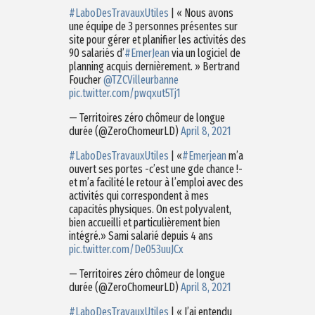
#LaboDesTravauxUtiles
| « Nous avons
une équipe de 3 personnes présentes sur
site pour gérer et planifier les activités des
90 salariés d’
#EmerJean
via un logiciel de
planning acquis dernièrement. » Bertrand
Foucher
@TZCVilleurbanne
pic.twitter.com/pwqxut5Tj1
— Territoires zéro chômeur de longue
durée (@ZeroChomeurLD)
April 8, 2021
#LaboDesTravauxUtiles
| «
#Emerjean
m’a
ouvert ses portes -c’est une gde chance !-
et m’a facilité le retour à l’emploi avec des
activités qui correspondent à mes
capacités physiques. On est polyvalent,
bien accueilli et particulièrement bien
intégré.» Sami salarié depuis 4 ans
pic.twitter.com/De053uuJCx
— Territoires zéro chômeur de longue
durée (@ZeroChomeurLD)
April 8, 2021
#LaboDesTravauxUtiles
| « J’ai entendu