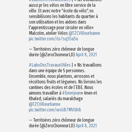
aussi pr les vélos en libre service de la
ville. Et avec notre "école du vélo", ns
sensibilisons les habitants du quartier à
son utilisation et les aidons dans
l'apprentissage pour circuler en ville»
Malcolm, atelier Vélos
@TZCVilleurbanne
pic.twitter.com/Gs7sqS5aSu
— Territoires zéro chômeur de longue
durée (@ZeroChomeurLD)
April 8, 2021
#LaboDesTravauxUtiles
| « Ns travaillons
dans une équipe de 5 personnes.
Ensemble, nous plantons, arrosons et
récoltons fruits et légumes. Ns livrons les
cantines des écoles et de l’EBE. Nous
aimons travailler à
#Emerjean
» Imen et
Khaled, salariés du maraîchage
@TZCVilleurbanne
pic.twitter.com/wsGB7MVUhB
— Territoires zéro chômeur de longue
durée (@ZeroChomeurLD)
April 8, 2021