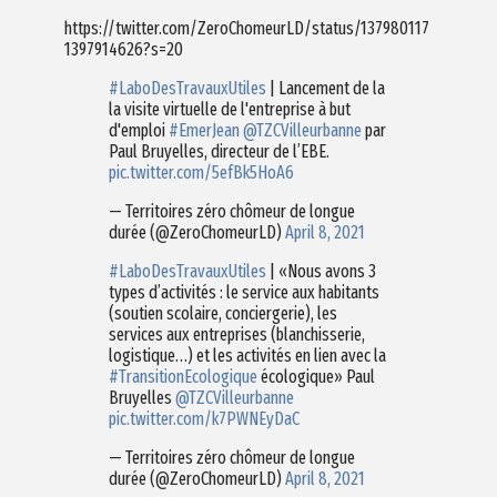
https://twitter.com/ZeroChomeurLD/status/137980117
1397914626?s=20
#LaboDesTravauxUtiles
| Lancement de la
la visite virtuelle de l'entreprise à but
d'emploi
#EmerJean
@TZCVilleurbanne
par
Paul Bruyelles, directeur de l’EBE.
pic.twitter.com/5efBk5HoA6
— Territoires zéro chômeur de longue
durée (@ZeroChomeurLD)
April 8, 2021
#LaboDesTravauxUtiles
| «Nous avons 3
types d’activités : le service aux habitants
(soutien scolaire, conciergerie), les
services aux entreprises (blanchisserie,
logistique…) et les activités en lien avec la
#TransitionEcologique
écologique» Paul
Bruyelles
@TZCVilleurbanne
pic.twitter.com/k7PWNEyDaC
— Territoires zéro chômeur de longue
durée (@ZeroChomeurLD)
April 8, 2021