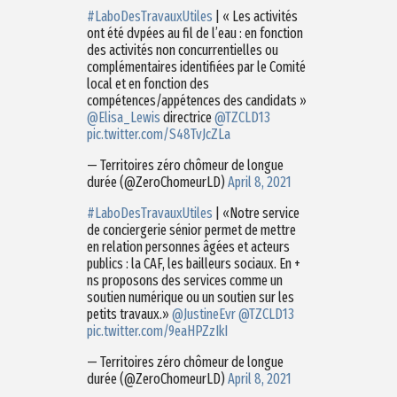
#LaboDesTravauxUtiles
| « Les activités
ont été dvpées au fil de l’eau : en fonction
des activités non concurrentielles ou
complémentaires identifiées par le Comité
local et en fonction des
compétences/appétences des candidats »
@Elisa_Lewis
directrice
@TZCLD13
pic.twitter.com/S48TvJcZLa
— Territoires zéro chômeur de longue
durée (@ZeroChomeurLD)
April 8, 2021
#LaboDesTravauxUtiles
| «Notre service
de conciergerie sénior permet de mettre
en relation personnes âgées et acteurs
publics : la CAF, les bailleurs sociaux. En +
ns proposons des services comme un
soutien numérique ou un soutien sur les
petits travaux.»
@JustineEvr
@TZCLD13
pic.twitter.com/9eaHPZzIkI
— Territoires zéro chômeur de longue
durée (@ZeroChomeurLD)
April 8, 2021