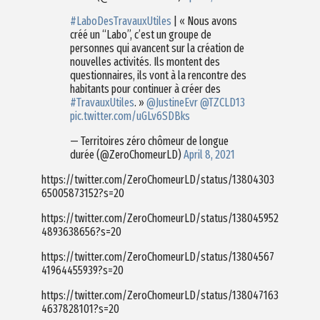
#LaboDesTravauxUtiles
| « Nous avons
créé un “Labo”, c’est un groupe de
personnes qui avancent sur la création de
nouvelles activités. Ils montent des
questionnaires, ils vont à la rencontre des
habitants pour continuer à créer des
#TravauxUtiles
. »
@JustineEvr
@TZCLD13
pic.twitter.com/uGLv6SDBks
— Territoires zéro chômeur de longue
durée (@ZeroChomeurLD)
April 8, 2021
https://twitter.com/ZeroChomeurLD/status/13804303
65005873152?s=20
https://twitter.com/ZeroChomeurLD/status/138045952
4893638656?s=20
https://twitter.com/ZeroChomeurLD/status/13804567
41964455939?s=20
https://twitter.com/ZeroChomeurLD/status/138047163
4637828101?s=20