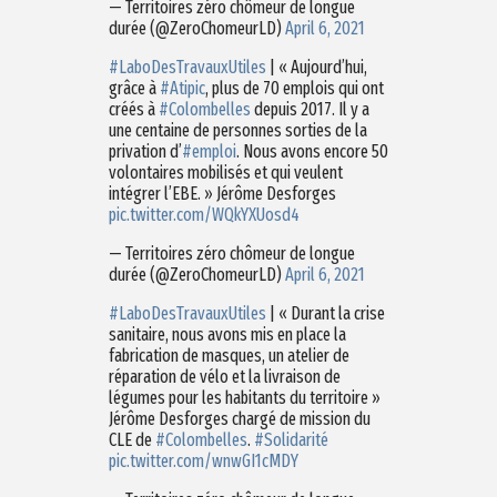
— Territoires zéro chômeur de longue
durée (@ZeroChomeurLD)
April 6, 2021
#LaboDesTravauxUtiles
| « Aujourd’hui,
grâce à
#Atipic
, plus de 70 emplois qui ont
créés à
#Colombelles
depuis 2017. Il y a
une centaine de personnes sorties de la
privation d’
#emploi
. Nous avons encore 50
volontaires mobilisés et qui veulent
intégrer l’EBE. » Jérôme Desforges
pic.twitter.com/WQkYXUosd4
— Territoires zéro chômeur de longue
durée (@ZeroChomeurLD)
April 6, 2021
#LaboDesTravauxUtiles
| « Durant la crise
sanitaire, nous avons mis en place la
fabrication de masques, un atelier de
réparation de vélo et la livraison de
légumes pour les habitants du territoire »
Jérôme Desforges chargé de mission du
CLE de
#Colombelles
.
#Solidarité
pic.twitter.com/wnwGI1cMDY