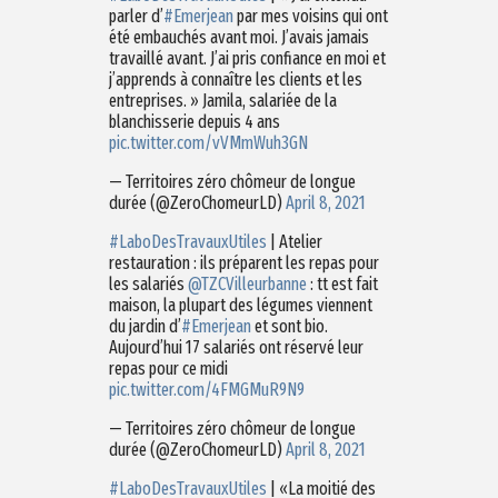
parler d’
#Emerjean
par mes voisins qui ont
été embauchés avant moi. J’avais jamais
travaillé avant. J’ai pris confiance en moi et
j’apprends à connaître les clients et les
entreprises. » Jamila, salariée de la
blanchisserie depuis 4 ans
pic.twitter.com/vVMmWuh3GN
— Territoires zéro chômeur de longue
durée (@ZeroChomeurLD)
April 8, 2021
#LaboDesTravauxUtiles
| Atelier
restauration : ils préparent les repas pour
les salariés
@TZCVilleurbanne
: tt est fait
maison, la plupart des légumes viennent
du jardin d’
#Emerjean
et sont bio.
Aujourd’hui 17 salariés ont réservé leur
repas pour ce midi
pic.twitter.com/4FMGMuR9N9
— Territoires zéro chômeur de longue
durée (@ZeroChomeurLD)
April 8, 2021
#LaboDesTravauxUtiles
| «La moitié des