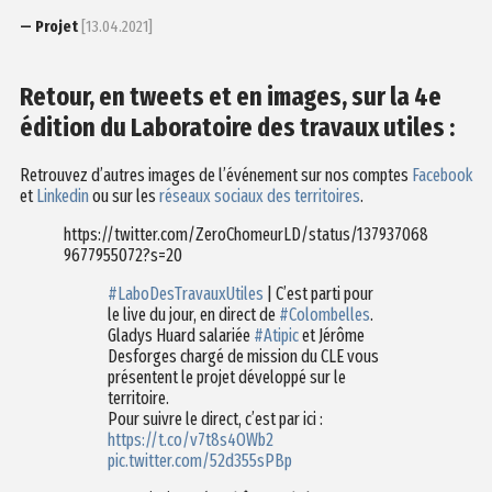
— Projet
[13.04.2021]
Retour, en tweets et en images, sur la 4e
édition du Laboratoire des travaux utiles :
Retrouvez d’autres images de l’événement sur nos comptes
Facebook
et
Linkedin
ou sur les
réseaux sociaux des territoires
.
https://twitter.com/ZeroChomeurLD/status/137937068
9677955072?s=20
#LaboDesTravauxUtiles
| C’est parti pour
le live du jour, en direct de
#Colombelles
.
Gladys Huard salariée
#Atipic
et Jérôme
Desforges chargé de mission du CLE vous
présentent le projet développé sur le
territoire.
Pour suivre le direct, c’est par ici :
https://t.co/v7t8s4OWb2
pic.twitter.com/52d355sPBp