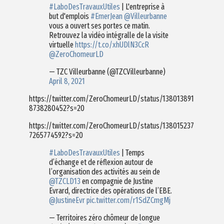
#LaboDesTravauxUtiles
| L'entreprise à
but d'emplois
#EmerJean
@Villeurbanne
vous a ouvert ses portes ce matin.
Retrouvez la vidéo intégralle de la visite
virtuelle
https://t.co/xhUDlN3CcR
@ZeroChomeurLD
— TZC Villeurbanne (@TZCVilleurbanne)
April 8, 2021
https://twitter.com/ZeroChomeurLD/status/138013891
8738280452?s=20
https://twitter.com/ZeroChomeurLD/status/138015237
7265774592?s=20
#LaboDesTravauxUtiles
| Temps
d’échange et de réflexion autour de
l’organisation des activités au sein de
@TZCLD13
en compagnie de Justine
Evrard, directrice des opérations de l’EBE.
@JustineEvr
pic.twitter.com/r1SdZCmgMj
— Territoires zéro chômeur de longue