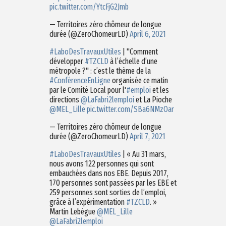
pic.twitter.com/YtcFjG2Jmb
— Territoires zéro chômeur de longue
durée (@ZeroChomeurLD)
April 6, 2021
#LaboDesTravauxUtiles
| "Comment
développer
#TZCLD
à l’échelle d’une
métropole ?" : c’est le thème de la
#ConférenceEnLigne
organisée ce matin
par le Comité Local pour l'
#emploi
et les
directions
@LaFabri2lemploi
et La Pioche
@MEL_Lille
pic.twitter.com/SBa6NMzOar
— Territoires zéro chômeur de longue
durée (@ZeroChomeurLD)
April 7, 2021
#LaboDesTravauxUtiles
| « Au 31 mars,
nous avons 122 personnes qui sont
embauchées dans nos EBE. Depuis 2017,
170 personnes sont passées par les EBE et
259 personnes sont sorties de l’emploi,
grâce à l’expérimentation
#TZCLD
. »
Martin Lebègue
@MEL_Lille
@LaFabri2lemploi