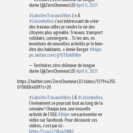
durée (@ZeroChomeurLD)
April 6, 2021
#LaboDesTravauxUtiles
| « À
#Colombelles
c’est intéressant de créer
des travaux utiles pr rendre la vie des
citoyens plus agréable. Travaux, transport
solidaire, conciergerie… Ts les ans, ns
inventons de nouvelles activités pr le bien-
être des habitants. » Annie Berger
#Atipic
pic.twitter.com/gYUT8eb8Wm
— Territoires zéro chômeur de longue
durée (@ZeroChomeurLD)
April 6, 2021
https://twitter.com/ZeroChomeurLD/status/137944355
0706884609?s=20
#LaboDesTravauxUtiles
| À
#Colombelles
,
l’événement se poursuit tout au long de la
semaine ! Chaque jour, une nouvelle
activité de l’EBE
#Atipic
sera présentée en
vidéo sur Facebook. Pour découvrir ces
vidéos, c’est par ici :
https://t.co/v7t8s4OWb2