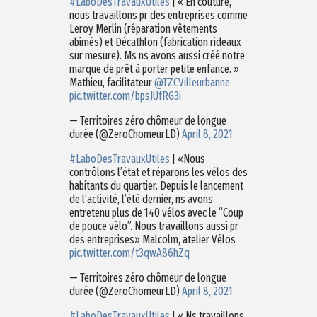
#LaboDesTravauxUtiles
| « En couture,
nous travaillons pr des entreprises comme
Leroy Merlin (réparation vêtements
abîmés) et Décathlon (fabrication rideaux
sur mesure). Ms ns avons aussi créé notre
marque de prêt à porter petite enfance. »
Mathieu, facilitateur
@TZCVilleurbanne
pic.twitter.com/bpsJUfRG3i
— Territoires zéro chômeur de longue
durée (@ZeroChomeurLD)
April 8, 2021
#LaboDesTravauxUtiles
| «Nous
contrôlons l’état et réparons les vélos des
habitants du quartier. Depuis le lancement
de l’activité, l’été dernier, ns avons
entretenu plus de 140 vélos avec le “Coup
de pouce vélo”. Nous travaillons aussi pr
des entreprises» Malcolm, atelier Vélos
pic.twitter.com/t3qwA86hZq
— Territoires zéro chômeur de longue
durée (@ZeroChomeurLD)
April 8, 2021
#LaboDesTravauxUtiles
| « Ns travaillons