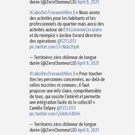
durée (@ZeroChomeurLD)
April 8, 2021
#LaboDesTravauxUtiles
| « Nous avons
des activités pour les habitants et les
professionnels du quartier mais aussi des
activités autour de l’
#EconomieCirculaire
et du réemploi » Justine Evrard directrice
des opérations
@TZCLD13
pic.twitter.com/j7cNdo2OpK
— Territoires zéro chômeur de longue
durée (@ZeroChomeurLD)
April 8, 2021
#LaboDesTravauxUtiles
| « Pour toucher
ttes les personnes concernées, au-delà de
celles inscrites et connues ; il faut
proposer une info claire, compréhensible
de tous, qui suscite l’intérêt et permette
une intégration facile ds le collectif »
Camille Delpey
@TZCLD13
pic.twitter.com/ySABvSBl04
— Territoires zéro chômeur de longue
durée (@ZeroChomeurLD)
April 8, 2021