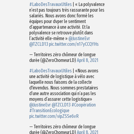
#LaboDesTravauxUtiles
| « La polyvalence
n’est pas toujours très rassurante pour les
salariés. Nous avons donc formé les
équipes pour dvper le sentiment
d’appartenance à une activité. Et la
polyvalence se retrouve plutôt dans
l’activité elle-même »
@JustineEvr
@TZCLD13
pic.twitter.com/n17yCCQYHs
— Territoires zéro chômeur de longue
durée (@ZeroChomeurLD)
April 8, 2021
#LaboDesTravauxUtiles
| «Nous avons
une activité de logistique à vélo avec
laquelle nous faisons de la collecte
d'invendus. Nous sommes prestataires
d’une autre association qui n’a pas les
moyens d’assurer cette logistique»
@JustineEvr
@TZCLD13
#Coopération
#TransitionEcologique
pic.twitter.com/vipZSSe6vR
— Territoires zéro chômeur de longue
durée (@ZeroChomeurLD)
April 8, 2021