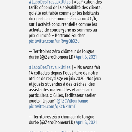
#LaboDesTravauxUtiles
| «La fixation des
tarifs dépend de la solvabilité des clients :
qd elle est faible comme pr les habitants
du quartier, ns sommes à environ 4€/h,
sur 1 activité concurrentielle comme les
activités de conciergerie ns sommes au
prix du mché.» Bertrand Foucher
pic.twitter.com/unRwgQbXZu
— Territoires zéro chômeur de longue
durée (@ZeroChomeurLD)
April 8, 2021
#LaboDesTravauxUtiles
| « Ns avons fait
14 collectes depuis l’ouverture de notre
atelier de recyclage en juin 2020. Nos jeux
et jouets st vendus à des crèches, des
assistantes maternelles et aussi aux
particuliers. » Gilles, facilitateur atelier
jouets “Enjoué”
@TZCVilleurbanne
pic.twitter.com/qKzNX1IrhT
— Territoires zéro chômeur de longue
durée (@ZeroChomeurLD)
April 8, 2021