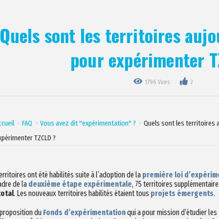
Quels sont les territoires aujo
pour expérimenter T
1796 Vues
2
ccueil
FAQ
Vous avez dit "expérimentation" ?
Quels sont les territoires 
xpérimenter TZCLD ?
erritoires ont été habilités suite à l’adoption de la
première loi d’expérim
adre de la
deuxième étape expérimentale
, 75 territoires supplémentaire
total
. Les nouveaux territoires habilités étaient tous
projets émergents
.
 proposition du
Fonds d’expérimentation
qui a pour mission d’étudier les