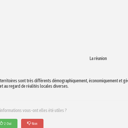
La réunion
 territoires sont très différents démographiquement, économiquement et gé
et au regard de réalités locales diverses.
informations vous-ont elles été utiles ?
2 Oui
Non