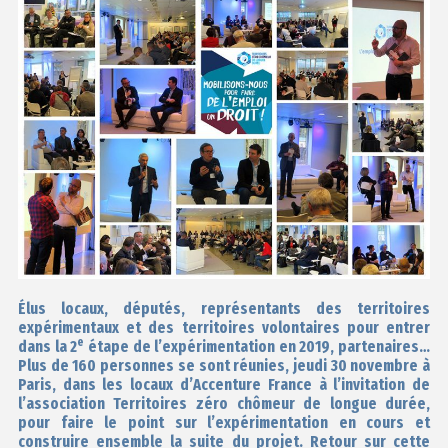
Élus locaux, députés, représentants des territoires
expérimentaux et des territoires volontaires pour entrer
e
dans la 2
étape de l’expérimentation en 2019, partenaires…
Plus de 160 personnes se sont réunies, jeudi 30 novembre à
Paris, dans les locaux d’Accenture France à l’invitation de
l’association Territoires zéro chômeur de longue durée,
pour faire le point sur l’expérimentation en cours et
construire ensemble la suite du projet. Retour sur cette