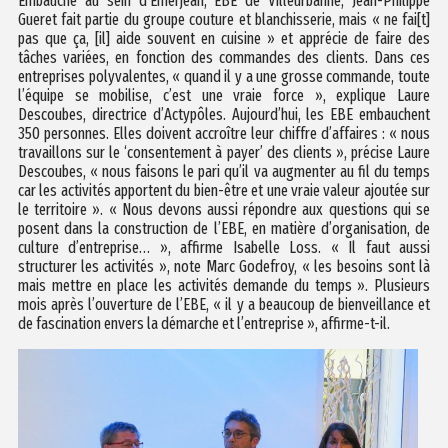
Embauché au sein d’Emerjean, EBE de Villeurbanne, Jean-Philippe
Gueret fait partie du groupe couture et blanchisserie, mais « ne fai[t]
pas que ça, [il] aide souvent en cuisine » et apprécie de faire des
tâches variées, en fonction des commandes des clients. Dans ces
entreprises polyvalentes, « quand il y a une grosse commande, toute
l’équipe se mobilise, c’est une vraie force », explique Laure
Descoubes, directrice d’Actypôles. Aujourd’hui, les EBE embauchent
350 personnes. Elles doivent accroître leur chiffre d’affaires : « nous
travaillons sur le ‘consentement à payer’ des clients », précise Laure
Descoubes, « nous faisons le pari qu’il va augmenter au fil du temps
car les activités apportent du bien-être et une vraie valeur ajoutée sur
le territoire ». « Nous devons aussi répondre aux questions qui se
posent dans la construction de l’EBE, en matière d’organisation, de
culture d’entreprise… », affirme Isabelle Loss. « Il faut aussi
structurer les activités », note Marc Godefroy, « les besoins sont là
mais mettre en place les activités demande du temps ». Plusieurs
mois après l’ouverture de l’EBE, « il y a beaucoup de bienveillance et
de fascination envers la démarche et l’entreprise », affirme-t-il.