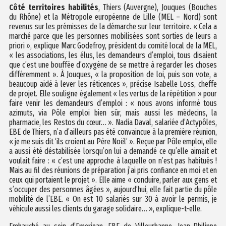
Côté territoires habilités
, Thiers (Auvergne), Jouques (Bouches
du Rhône) et la Métropole européenne de Lille (MEL – Nord) sont
revenus sur les prémisses de la démarche sur leur territoire. « Cela a
marché parce que les personnes mobilisées sont sorties de leurs a
priori », explique Marc Godefroy, président du comité local de la MEL,
« les associations, les élus, les demandeurs d’emploi, tous disaient
que c’est une bouffée d’oxygène de se mettre à regarder les choses
différemment ». À Jouques, « la proposition de loi, puis son vote, a
beaucoup aidé à lever les réticences », précise Isabelle Loss, cheffe
de projet. Elle souligne également « les vertus de la répétition » pour
faire venir les demandeurs d’emploi : « nous avons informé tous
azimuts, via Pôle emploi bien sûr, mais aussi les médecins, la
pharmacie, les Restos du cœur… ». Nadia Daval, salariée d’Actypôles,
EBE de Thiers, n’a d’ailleurs pas été convaincue à la première réunion,
« je me suis dit ‘ils croient au Père Noël’ ». Reçue par Pôle emploi, elle
a aussi été déstabilisée lorsqu’on lui a demandé ce qu’elle aimait et
voulait faire : « c’est une approche à laquelle on n’est pas habitués !
Mais au fil des réunions de préparation j’ai pris confiance en moi et en
ceux qui portaient le projet ». Elle aime « conduire, parler aux gens et
s’occuper des personnes âgées », aujourd’hui, elle fait partie du pôle
mobilité de l’EBE. « On est 10 salariés sur 30 à avoir le permis, je
véhicule aussi les clients du garage solidaire… », explique-t-elle.