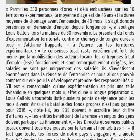
« Parmi les 350 personnes d’ores et déjà embauchées sur les 10
territoires expérimentaux, la moyenne d’âge est de 45 ans et la durée
moyenne de chômage avant l’embauche, de 46 mois. Il s’agit donc de
personnes en demande d’emploi depuis longtemps », a souligné
Louis Gallois, lors la matinée du 30 novembre. Le président du Fonds
d’expérimentation territoriale contre le chômage de longue durée a
loué « l’alchimie frappante » à l’œuvre sur les territoires
expérimentaux : « le consensus local reste extrêmement fort, de
même que la mobilisation des acteurs locaux, les entreprises à but
d’emploi (EBE) fonctionnent et sont remarquablement dirigées, les
salariés ne sont pas uniquement des salariés, ils s’investissent
énormément dans la réussite de l’entreprise et nous allons pouvoir
compter sur eux pour la développer et prendre des responsabilités ».
S’il est « remarquable qu’une expérimentation ait pris une telle
dynamique en quelques mois », effet d’une « longue préparation »,
Louis Gallois a toutefois listé plusieurs points de vigilance pour les
mois à venir. Ainsi « la bataille des fonds propres n’est pas gagnée
pour 2018 », note-t-il, les EBE doivent « accroître leur chiffre
d’affaires », « les entités bénéficiant de la remise en emploi des gens
doivent participer au financement », « les Direccte et services publics
locaux doivent tous être joueurs sur le terrain et non arbitres ». « Il
faut que toutes les forces de notre pays s’engagent », a ajouté
Patrick Valentin, directeur du Fonds et vice-président de l’association